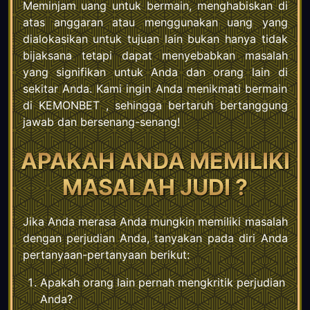
Meminjam uang untuk bermain, menghabiskan di
atas anggaran atau menggunakan uang yang
dialokasikan untuk tujuan lain bukan hanya tidak
bijaksana tetapi dapat menyebabkan masalah
yang signifikan untuk Anda dan orang lain di
sekitar Anda. Kami ingin Anda menikmati bermain
di KEMONBET , sehingga bertaruh bertanggung
jawab dan bersenang-senang!
APAKAH ANDA MEMILIKI
MASALAH JUDI ?
Jika Anda merasa Anda mungkin memiliki masalah
dengan perjudian Anda, tanyakan pada diri Anda
pertanyaan-pertanyaan berikut:
Apakah orang lain pernah mengkritik perjudian
Anda?