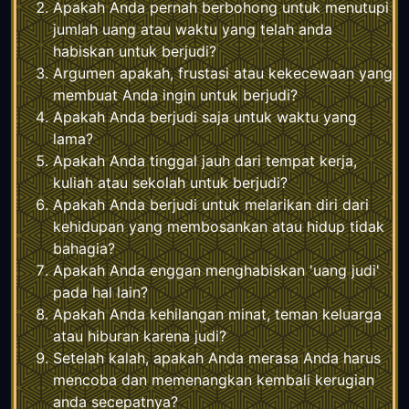
Apakah Anda pernah berbohong untuk menutupi
jumlah uang atau waktu yang telah anda
habiskan untuk berjudi?
Argumen apakah, frustasi atau kekecewaan yang
membuat Anda ingin untuk berjudi?
Apakah Anda berjudi saja untuk waktu yang
lama?
Apakah Anda tinggal jauh dari tempat kerja,
kuliah atau sekolah untuk berjudi?
Apakah Anda berjudi untuk melarikan diri dari
kehidupan yang membosankan atau hidup tidak
bahagia?
Apakah Anda enggan menghabiskan 'uang judi'
pada hal lain?
Apakah Anda kehilangan minat, teman keluarga
atau hiburan karena judi?
Setelah kalah, apakah Anda merasa Anda harus
mencoba dan memenangkan kembali kerugian
anda secepatnya?