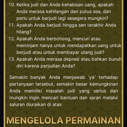
Ketika judi dan Anda kehabisan uang, apakah
Anda merasa kehilangan dan putus asa, dan
perlu untuk berjudi lagi sesegera mungkin?
Apakah Anda berjudi hingga sen terakhir Anda
hilang?
Apakah Anda berbohong, mencuri atau
meminjam hanya untuk mendapatkan uang untuk
berjudi atau untuk membayar utang judi?
Apakah Anda merasa depresi atau bahkan bunuh
diri karena perjudian Anda?
Semakin banyak Anda menjawab 'ya' terhadap
pertanyaan tersebut, semakin besar kemungkinan
Anda memiliki masalah judi yang serius dan
mungkin ingin mencari bantuan dan saran melalui
saluran diuraikan di atas
MENGELOLA PERMAINAN